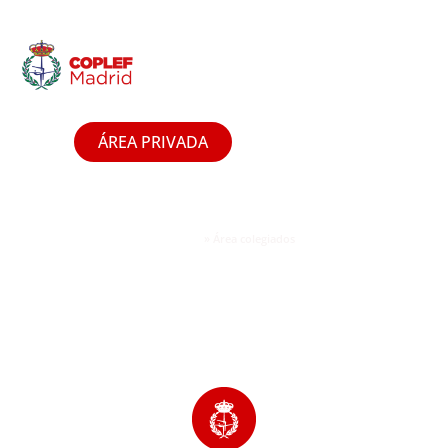
ÁREA PRIVADA
»
Área colegiados
Portada
Área colegiados