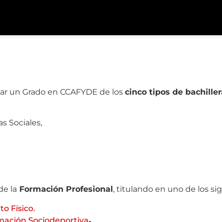
iar un Grado en CCAFYDE de los
cinco tipos de bachille
s Sociales,
e la
Formación Profesional
, titulando en uno de los si
to
Físico.
mación Sociodeportiva
.