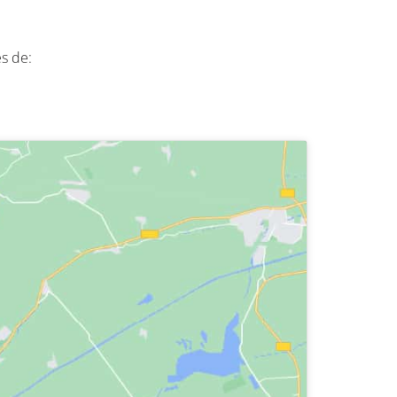
es de
: