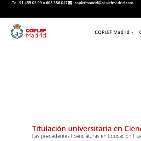
Tel. 91 455 03 09 o 608 386 047
coplefmadrid@coplefmadrid.com
COPLEF Madrid
Es
Titulación universitaria en Cienc
Las precedentes licenciaturas en Educación Físic