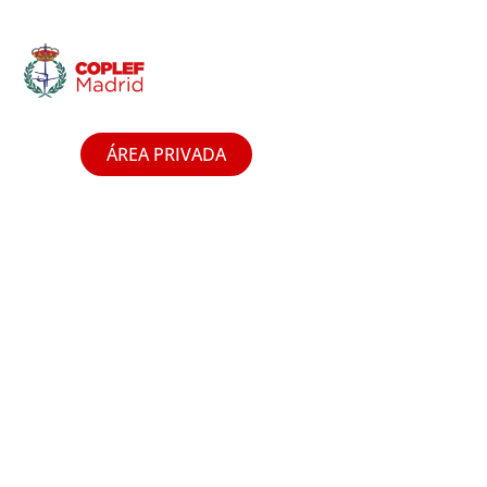
ÁREA PRIVADA
OFERTA DE EMPLEO:
123/24: “Licenciado/a,
Graduado/a en
ciencias del deporte”