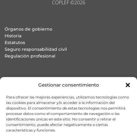
COPLEF ©2026
Órganos de gobierno
Historia
Estatutos
Seguro responsabilidad civil
Regulación profesional
Colegiación ONLINE
Gestionar consentimiento
Asesoría jurídica en defensa de la profesión
Buzón de denuncias
Para ofrecer las mejores experiencias, utilizamos tecnologías como
Preguntas Frecuentes
las cookies para almacenar y/o acceder a la información del
dispositivo. El consentimiento de estas tecnologías nos permitirá
procesar datos como el comportamiento de navegación o las
identificaciones únicas en este sitio. No consentir o retirar el
consentimiento, puede afectar negativamente a ciertas
Dirección: Diego Martínez Barrio 36, Local B. 28914 Leganés
características y funciones.