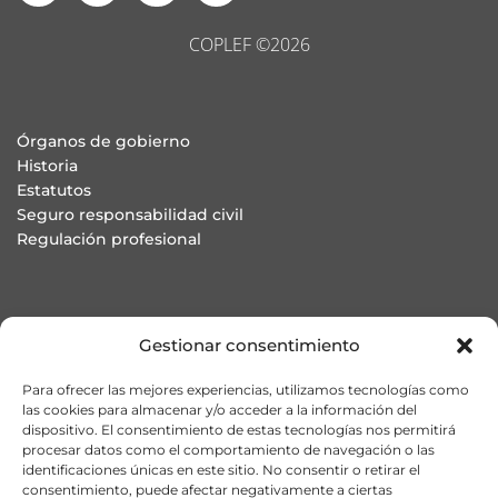
COPLEF ©2026
Órganos de gobierno
Historia
Estatutos
Seguro responsabilidad civil
Regulación profesional
Colegiación ONLINE
Gestionar consentimiento
Asesoría jurídica en defensa de la profesión
Buzón de denuncias
Para ofrecer las mejores experiencias, utilizamos tecnologías como
Preguntas Frecuentes
las cookies para almacenar y/o acceder a la información del
dispositivo. El consentimiento de estas tecnologías nos permitirá
procesar datos como el comportamiento de navegación o las
identificaciones únicas en este sitio. No consentir o retirar el
consentimiento, puede afectar negativamente a ciertas