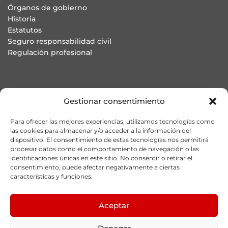
Órganos de gobierno
Historia
Estatutos
Seguro responsabilidad civil
Regulación profesional
Colegiación ONLINE
Gestionar consentimiento
Asesoría jurídica en defensa de la profesión
Buzón de denuncias
Para ofrecer las mejores experiencias, utilizamos tecnologías como
Preguntas Frecuentes
las cookies para almacenar y/o acceder a la información del
dispositivo. El consentimiento de estas tecnologías nos permitirá
procesar datos como el comportamiento de navegación o las
identificaciones únicas en este sitio. No consentir o retirar el
consentimiento, puede afectar negativamente a ciertas
Dirección: Diego Martínez Barrio 36, Local B. 28914 Leganés
características y funciones.
coplefmadrid@coplefmadrid.com
Teléfono: 91 455 03 09
Aceptar
Móvil: 608 386 047