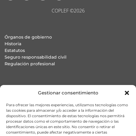
COPLEF ©2026
Órganos de gobierno
Historia
Estatutos
Seguro responsabilidad civil
Regulación profesional
Colegiación ONLINE
Gestionar consentimiento
Asesoría jurídica en defensa de la profesión
Buzón de denuncias
Para ofrecer las mejores experiencias, utilizamos tecnologías como
Preguntas Frecuentes
las cookies para almacenar y/o acceder a la información del
dispositivo. El consentimiento de estas tecnologías nos permitirá
procesar datos como el comportamiento de navegación o las
identificaciones únicas en este sitio. No consentir o retirar el
consentimiento, puede afectar negativamente a ciertas