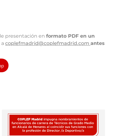
 de presentación en
formato PDF en un
o a
coplefmadrid@coplefmadrid.com
antes
pp