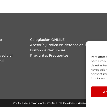
o
Colegiación ONLINE
Asesoría jurídica en defensa de la profesión
Buzón de denuncias
ad civil
Preguntas Frecuentes
Para ofrece
nal
para almace
de estas t
navegación 
consentimie
funciones.
A
–
–
Política de Privacidad
Política de Cookies
Aviso Legal