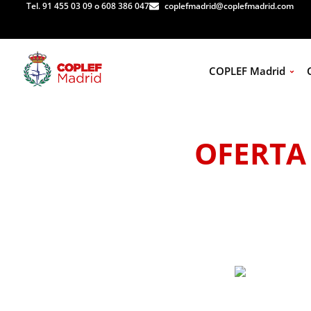
Tel. 91 455 03 09 o 608 386 047
coplefmadrid@coplefmadrid.com
COPLEF Madrid
OFERTA