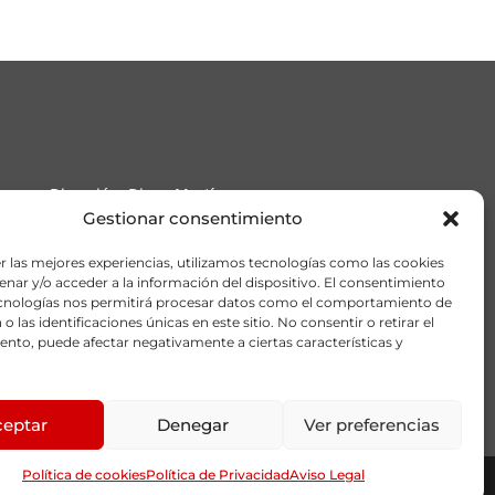
Dirección: Diego Martínez
Barrio 36, Local B. 28914
Gestionar consentimiento
Leganés
r las mejores experiencias, utilizamos tecnologías como las cookies
coplefmadrid@coplefmadrid.com
nar y/o acceder a la información del dispositivo. El consentimiento
Teléfono: 91 455 03 09
ecnologías nos permitirá procesar datos como el comportamiento de
o las identificaciones únicas en este sitio. No consentir o retirar el
Móvil: 608 386 047
nto, puede afectar negativamente a ciertas características y
ceptar
Denegar
Ver preferencias
Política de cookies
Política de Privacidad
Aviso Legal